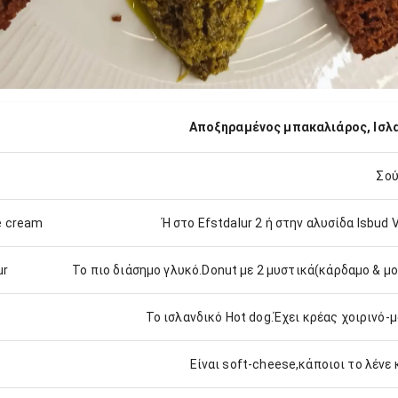
Αποξηραμένος μπακαλιάρος, Ισλα
Σού
ce cream
Ή στο Efstdalur 2 ή στην αλυσίδα Isbud 
ur
Το πιο διάσημο γλυκό.Donut με 2 μυστικά(κάρδαμο & μ
Το ισλανδικό Hot dog.Έχει κρέας χοιρινό-
Είναι soft-cheese,κάποιοι το λένε 