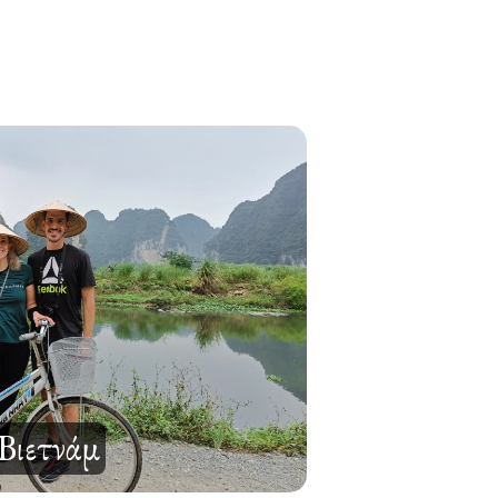
Βιετνάμ