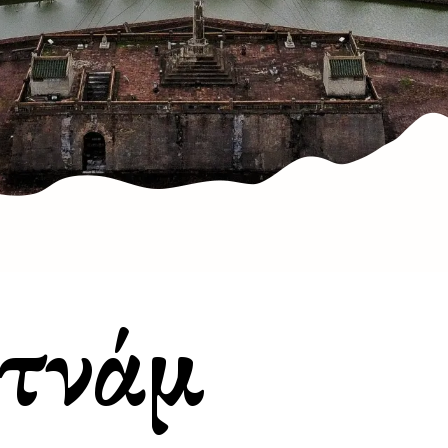
ετνάμ