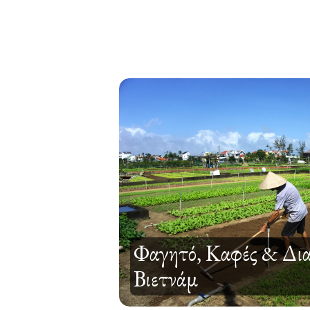
Φαγητό, Καφές & Δια
Βιετνάμ