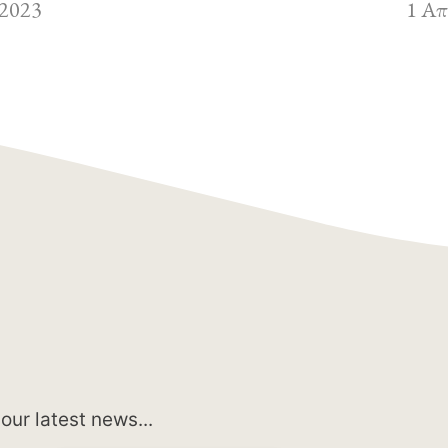
 2023
1 Απ
our latest news...